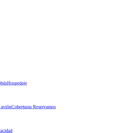
obús
Hospedaje
 avión
Coberturas Reservamos
vacidad