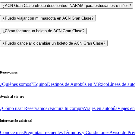
¿ACN Gran Clase ofrece descuentos INAPAM, para estudiantes o niños?
¿Puedo viajar con mi mascota en ACN Gran Clase?
¿Cómo facturar un boleto de ACN Gran Clase?
¿Puedo cancelar o cambiar un boleto de ACN Gran Clase?
Reservamos
¿Quiénes somos?
Equipo
Destinos de Autobús en México
Líneas de aut
Ayuda al viajero
¿Cómo usar Reservamos?
Factura tu compra
Viajes en autobús
Viajes en
Información adicional
Conoce más
Preguntas frecuentes
Términos y Condiciones
Aviso de Pri