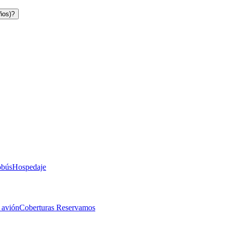
ños)?
obús
Hospedaje
 avión
Coberturas Reservamos