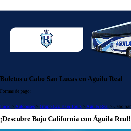
Boletos a Cabo San Lucas en Aguila Real
Formas de pago:
Inicio
>
Autobuses
>
Grupo Eco Baja Tours
>
Aguila Real
>
Cabo San
¡Descubre Baja California con Águila Real!