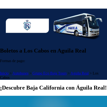
Boletos a Los Cabos en Aguila Real
Formas de pago:
Inicio
>
Autobuses
>
Grupo Eco Baja Tours
>
Aguila Real
>
Los
Cabos
¡Descubre Baja California con Águila Real!