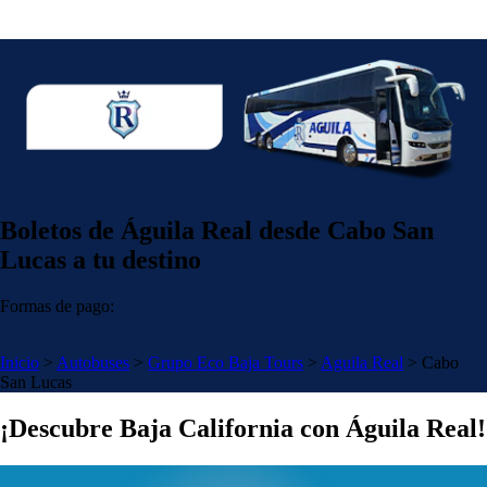
Boletos de Águila Real desde Cabo San
Lucas a tu destino
Formas de pago:
Inicio
>
Autobuses
>
Grupo Eco Baja Tours
>
Aguila Real
>
Cabo
San Lucas
¡Descubre Baja California con Águila Real!