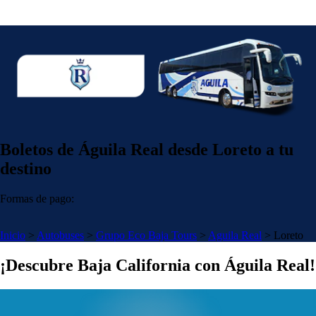
Boletos de Águila Real desde Loreto a tu
destino
Formas de pago:
Inicio
>
Autobuses
>
Grupo Eco Baja Tours
>
Aguila Real
>
Loreto
¡Descubre Baja California con Águila Real!