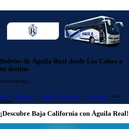
Boletos de Águila Real desde Los Cabos a
tu destino
Formas de pago:
Inicio
>
Autobuses
>
Grupo Eco Baja Tours
>
Aguila Real
>
Los
Cabos
¡Descubre Baja California con Águila Real!