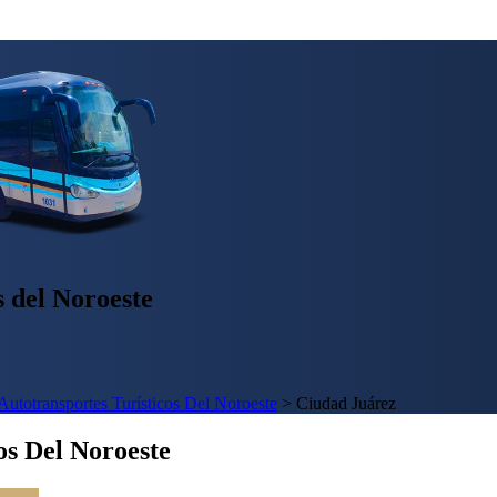
 del Noroeste
Autotransportes Turísticos Del Noroeste
>
Ciudad Juárez
os Del Noroeste