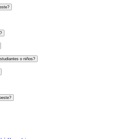
oeste?
e?
studiantes o niños?
oeste?