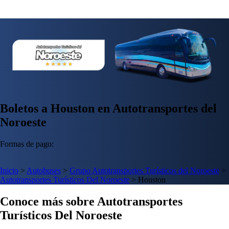
Boletos a Houston en Autotransportes del
Noroeste
Formas de pago:
Inicio
>
Autobuses
>
Grupo Autotransportes Turísticos del Noroeste
>
Autotransportes Turísticos Del Noroeste
>
Houston
Conoce más sobre Autotransportes
Turísticos Del Noroeste