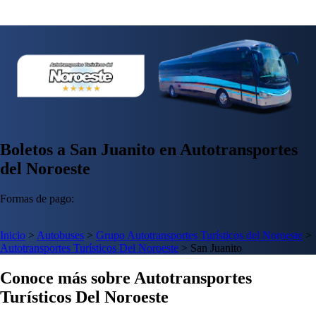
Boletos a San Juanito en Autotransportes
del Noroeste
Formas de pago:
Inicio
>
Autobuses
>
Grupo Autotransportes Turísticos del Noroeste
>
Autotransportes Turísticos Del Noroeste
>
San Juanito
Conoce más sobre Autotransportes
Turísticos Del Noroeste