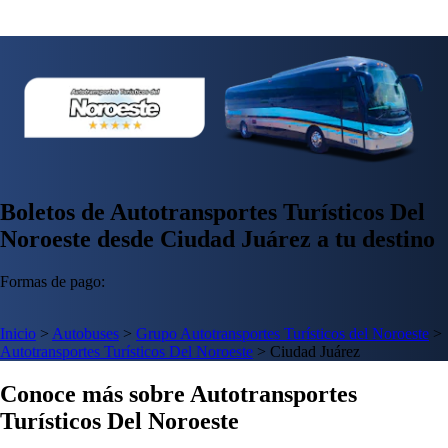
Boletos de Autotransportes Turísticos Del
Noroeste desde Ciudad Juárez a tu destino
Formas de pago:
Inicio
>
Autobuses
>
Grupo Autotransportes Turísticos del Noroeste
>
Autotransportes Turísticos Del Noroeste
>
Ciudad Juárez
Conoce más sobre Autotransportes
Turísticos Del Noroeste