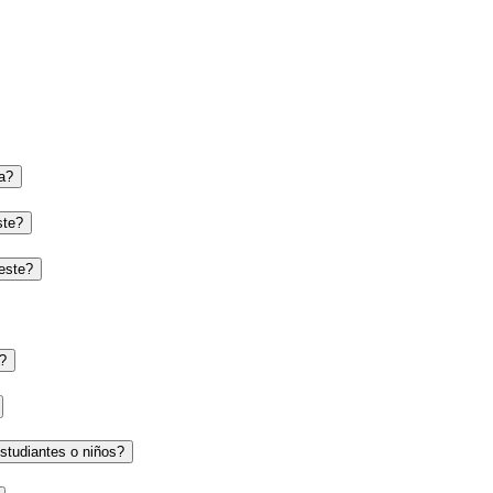
a?
ste?
oeste?
e?
studiantes o niños?