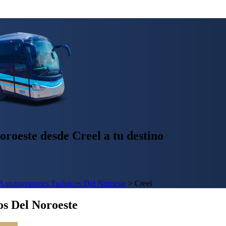
oroeste desde Creel a tu destino
Autotransportes Turísticos Del Noroeste
>
Creel
os Del Noroeste