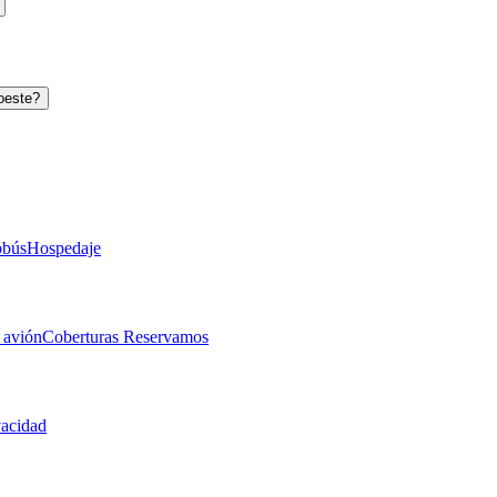
oeste?
obús
Hospedaje
 avión
Coberturas Reservamos
vacidad