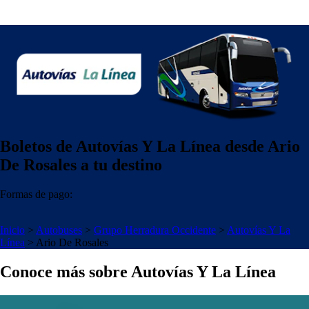
Boletos de Autovías Y La Línea desde Ario
De Rosales a tu destino
Formas de pago:
Inicio
>
Autobuses
>
Grupo Herradura Occidente
>
Autovías Y La
Línea
>
Ario De Rosales
Conoce más sobre Autovías Y La Línea