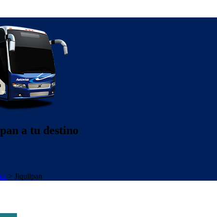
pan a tu destino
ea
>
Jiquilpan