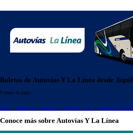
Boletos de Autovías Y La Línea desde Jiquil
Formas de pago:
Inicio
>
Autobuses
>
Grupo Herradura Occidente
>
Autovías Y La Lín
Conoce más sobre Autovías Y La Línea