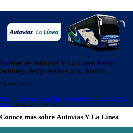
Boletos de Autovías Y La Línea desde
Santiago de Querétaro a tu destino
Formas de pago:
Inicio
>
Autobuses
>
Grupo Herradura Occidente
>
Autovías Y La
Línea
>
Santiago de Querétaro
Conoce más sobre Autovías Y La Línea