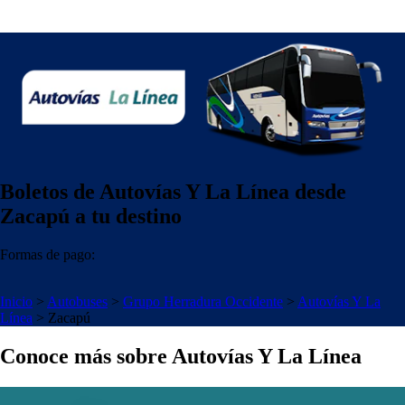
Boletos de Autovías Y La Línea desde
Zacapú a tu destino
Formas de pago:
Inicio
>
Autobuses
>
Grupo Herradura Occidente
>
Autovías Y La
Línea
>
Zacapú
Conoce más sobre Autovías Y La Línea