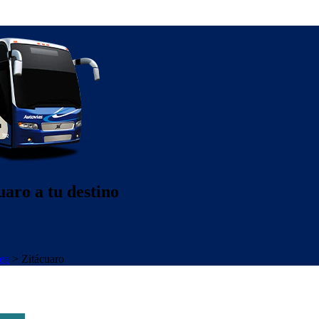
uaro a tu destino
ea
>
Zitácuaro