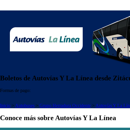
Boletos de Autovías Y La Línea desde Zitác
Formas de pago:
Inicio
>
Autobuses
>
Grupo Herradura Occidente
>
Autovías Y La Lín
Conoce más sobre Autovías Y La Línea