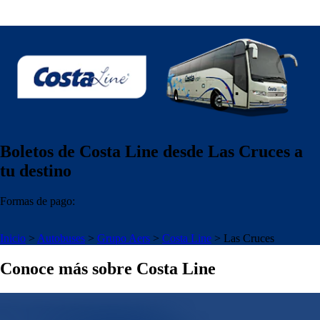
Boletos de Costa Line desde Las Cruces a
tu destino
Formas de pago:
Inicio
>
Autobuses
>
Grupo Aers
>
Costa Line
>
Las Cruces
Conoce más sobre Costa Line