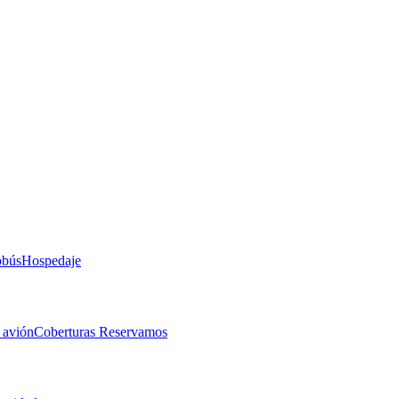
obús
Hospedaje
 avión
Coberturas Reservamos