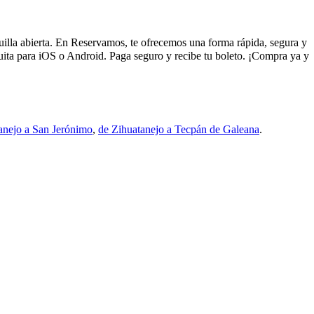
quilla abierta. En Reservamos, te ofrecemos una forma rápida, segura y
uita para iOS o Android. Paga seguro y recibe tu boleto. ¡Compra ya y
anejo a San Jerónimo
,
de Zihuatanejo a Tecpán de Galeana
.