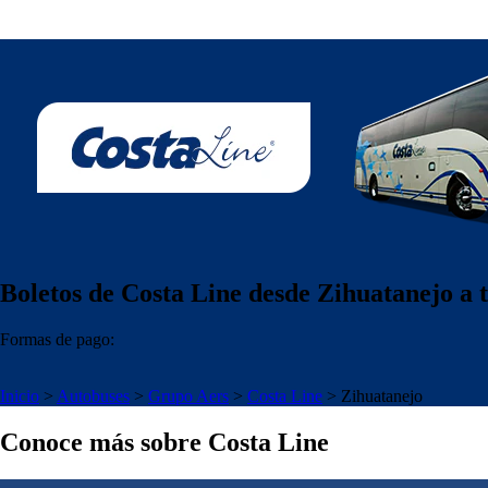
Boletos de Costa Line desde Zihuatanejo a t
Formas de pago:
Inicio
>
Autobuses
>
Grupo Aers
>
Costa Line
>
Zihuatanejo
Conoce más sobre Costa Line