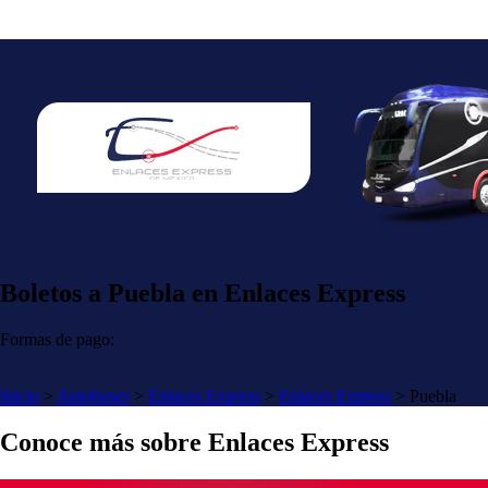
Boletos a Puebla en Enlaces Express
Formas de pago:
Inicio
>
Autobuses
>
Enlaces Express
>
Enlaces Express
>
Puebla
Conoce más sobre Enlaces Express