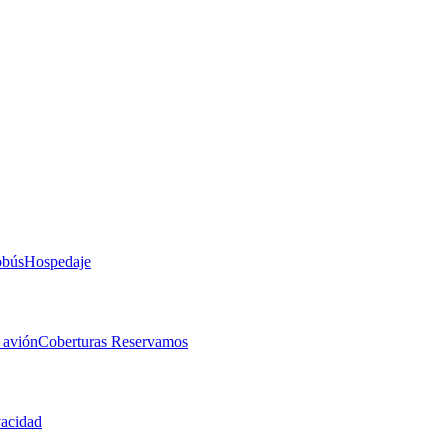
obús
Hospedaje
 avión
Coberturas Reservamos
vacidad