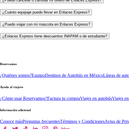
¿Puedo cancelar o cambiar mi boleto de Enlaces Express?
¿Cuánto equipaje puedo llevar en Enlaces Express?
¿Puedo viajar con mi mascota en Enlaces Express?
¿Enlaces Express tiene descuentos INAPAM o de estudiante?
Reservamos
¿Quiénes somos?
Equipo
Destinos de Autobús en México
Líneas de aut
Ayuda al viajero
¿Cómo usar Reservamos?
Factura tu compra
Viajes en autobús
Viajes en
Información adicional
Conoce más
Preguntas frecuentes
Términos y Condiciones
Aviso de Pri