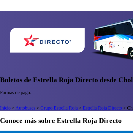
Boletos de Estrella Roja Directo desde Chol
Formas de pago:
Inicio
>
Autobuses
>
Grupo Estrella Roja
>
Estrella Roja Directo
>
Ch
Conoce más sobre Estrella Roja Directo