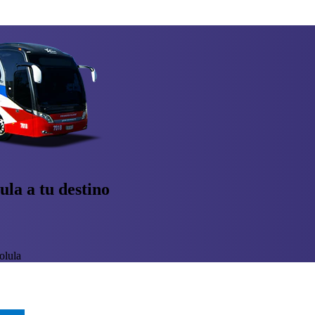
ula a tu destino
olula