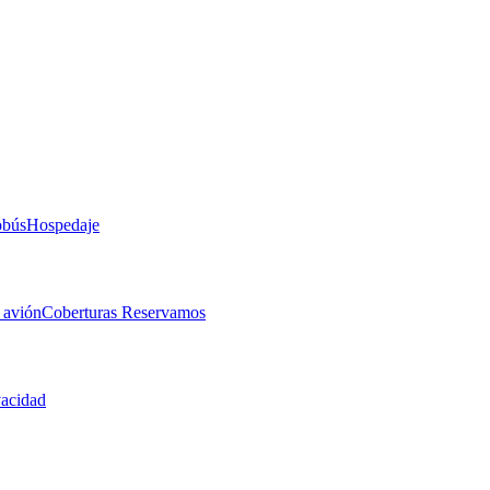
obús
Hospedaje
 avión
Coberturas Reservamos
vacidad