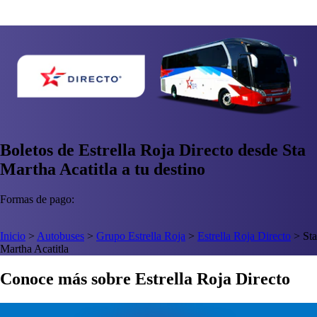
Boletos de Estrella Roja Directo desde Sta
Martha Acatitla a tu destino
Formas de pago:
Inicio
>
Autobuses
>
Grupo Estrella Roja
>
Estrella Roja Directo
>
Sta
Martha Acatitla
Conoce más sobre Estrella Roja Directo