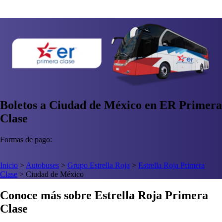
Boletos a Ciudad de México en ER Primera
Clase
Formas de pago:
Inicio
>
Autobuses
>
Grupo Estrella Roja
>
Estrella Roja Primera
Clase
>
Ciudad de México
Conoce más sobre Estrella Roja Primera
Clase