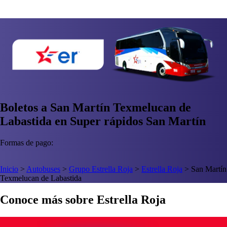
Boletos a San Martín Texmelucan de
Labastida en Super rápidos San Martín
Formas de pago:
Inicio
>
Autobuses
>
Grupo Estrella Roja
>
Estrella Roja
>
San Martín
Texmelucan de Labastida
Conoce más sobre Estrella Roja