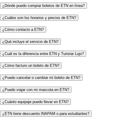
¿Dónde puedo comprar boletos de ETN en línea?
¿Cuáles son los horarios y precios de ETN?
¿Cómo contacto a ETN?
¿Qué incluye el servicio de ETN?
¿Cuál es la diferencia entre ETN y Turistar Lujo?
¿Cómo facturo un boleto de ETN?
¿Puedo cancelar o cambiar mi boleto de ETN?
¿Puedo viajar con mi mascota en ETN?
¿Cuánto equipaje puedo llevar en ETN?
¿ETN tiene descuento INAPAM o para estudiantes?