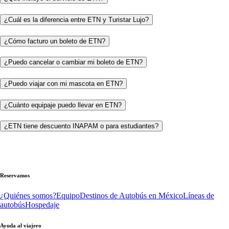
¿Cuál es la diferencia entre ETN y Turistar Lujo?
¿Cómo facturo un boleto de ETN?
¿Puedo cancelar o cambiar mi boleto de ETN?
¿Puedo viajar con mi mascota en ETN?
¿Cuánto equipaje puedo llevar en ETN?
¿ETN tiene descuento INAPAM o para estudiantes?
Reservamos
¿Quiénes somos?
Equipo
Destinos de Autobús en México
Líneas de
autobús
Hospedaje
Ayuda al viajero