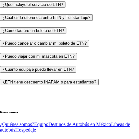
¿Qué incluye el servicio de ETN?
¿Cuál es la diferencia entre ETN y Turistar Lujo?
¿Cómo facturo un boleto de ETN?
¿Puedo cancelar o cambiar mi boleto de ETN?
¿Puedo viajar con mi mascota en ETN?
¿Cuánto equipaje puedo llevar en ETN?
¿ETN tiene descuento INAPAM o para estudiantes?
Reservamos
¿Quiénes somos?
Equipo
Destinos de Autobús en México
Líneas de
autobús
Hospedaje