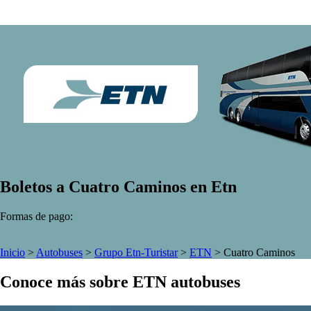
Boletos a Cuatro Caminos en Etn
Formas de pago:
Inicio
>
Autobuses
>
Grupo Etn-Turistar
>
ETN
>
Cuatro Caminos
Conoce más sobre ETN autobuses