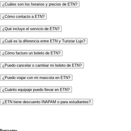
¿Cuáles son los horarios y precios de ETN?
¿Cómo contacto a ETN?
¿Qué incluye el servicio de ETN?
¿Cuál es la diferencia entre ETN y Turistar Lujo?
¿Cómo facturo un boleto de ETN?
¿Puedo cancelar o cambiar mi boleto de ETN?
¿Puedo viajar con mi mascota en ETN?
¿Cuánto equipaje puedo llevar en ETN?
¿ETN tiene descuento INAPAM o para estudiantes?
Reservamos