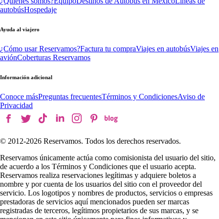
¿Quiénes somos?
Equipo
Destinos de Autobús en México
Líneas de
autobús
Hospedaje
Ayuda al viajero
¿Cómo usar Reservamos?
Factura tu compra
Viajes en autobús
Viajes en
avión
Coberturas Reservamos
Información adicional
Conoce más
Preguntas frecuentes
Términos y Condiciones
Aviso de
Privacidad
© 2012-
2026
Reservamos. Todos los derechos reservados.
Reservamos únicamente actúa como comisionista del usuario del sitio,
de acuerdo a los Términos y Condiciones que el usuario acepta.
Reservamos realiza reservaciones legítimas y adquiere boletos a
nombre y por cuenta de los usuarios del sitio con el proveedor del
servicio. Los logotipos y nombres de productos, servicios o empresas
prestadoras de servicios aquí mencionados pueden ser marcas
registradas de terceros, legítimos propietarios de sus marcas, y se