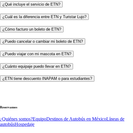
¿Qué incluye el servicio de ETN?
¿Cuál es la diferencia entre ETN y Turistar Lujo?
¿Cómo facturo un boleto de ETN?
¿Puedo cancelar o cambiar mi boleto de ETN?
¿Puedo viajar con mi mascota en ETN?
¿Cuánto equipaje puedo llevar en ETN?
¿ETN tiene descuento INAPAM o para estudiantes?
Reservamos
¿Quiénes somos?
Equipo
Destinos de Autobús en México
Líneas de
autobús
Hospedaje