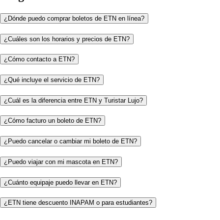
¿Dónde puedo comprar boletos de ETN en línea?
¿Cuáles son los horarios y precios de ETN?
¿Cómo contacto a ETN?
¿Qué incluye el servicio de ETN?
¿Cuál es la diferencia entre ETN y Turistar Lujo?
¿Cómo facturo un boleto de ETN?
¿Puedo cancelar o cambiar mi boleto de ETN?
¿Puedo viajar con mi mascota en ETN?
¿Cuánto equipaje puedo llevar en ETN?
¿ETN tiene descuento INAPAM o para estudiantes?