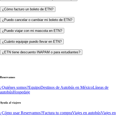
¿Cómo facturo un boleto de ETN?
¿Puedo cancelar o cambiar mi boleto de ETN?
¿Puedo viajar con mi mascota en ETN?
¿Cuánto equipaje puedo llevar en ETN?
¿ETN tiene descuento INAPAM o para estudiantes?
Reservamos
¿Quiénes somos?
Equipo
Destinos de Autobús en México
Líneas de
autobús
Hospedaje
Ayuda al viajero
¿Cómo usar Reservamos?
Factura tu compra
Viajes en autobús
Viajes en