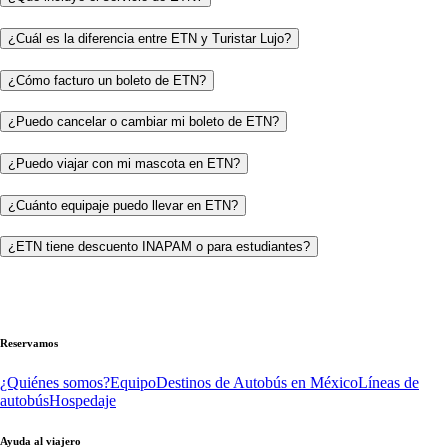
¿Cuál es la diferencia entre ETN y Turistar Lujo?
¿Cómo facturo un boleto de ETN?
¿Puedo cancelar o cambiar mi boleto de ETN?
¿Puedo viajar con mi mascota en ETN?
¿Cuánto equipaje puedo llevar en ETN?
¿ETN tiene descuento INAPAM o para estudiantes?
Reservamos
¿Quiénes somos?
Equipo
Destinos de Autobús en México
Líneas de
autobús
Hospedaje
Ayuda al viajero