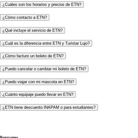
¿Cuáles son los horarios y precios de ETN?
¿Cómo contacto a ETN?
¿Qué incluye el servicio de ETN?
¿Cuál es la diferencia entre ETN y Turistar Lujo?
¿Cómo facturo un boleto de ETN?
¿Puedo cancelar o cambiar mi boleto de ETN?
¿Puedo viajar con mi mascota en ETN?
¿Cuánto equipaje puedo llevar en ETN?
¿ETN tiene descuento INAPAM o para estudiantes?
Reservamos