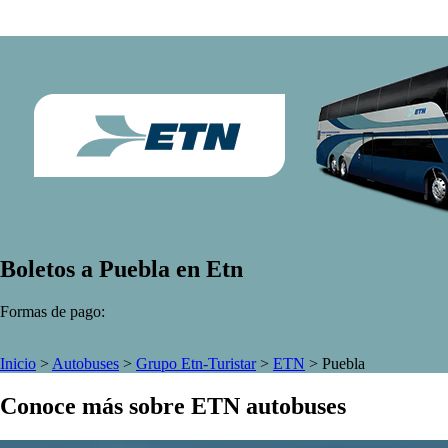
Boletos a Puebla en Etn
Formas de pago:
Inicio
>
Autobuses
>
Grupo Etn-Turistar
>
ETN
>
Puebla
Conoce más sobre ETN autobuses