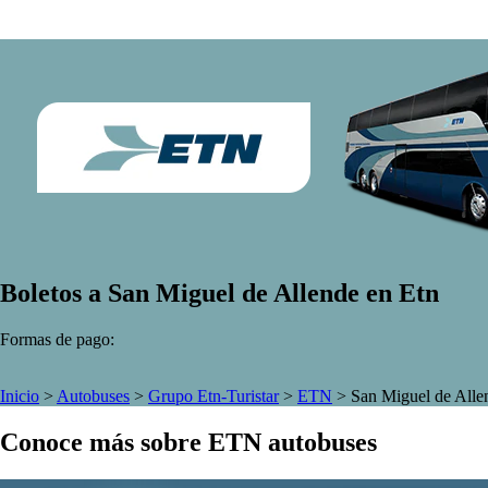
Boletos a San Miguel de Allende en Etn
Formas de pago:
Inicio
>
Autobuses
>
Grupo Etn-Turistar
>
ETN
>
San Miguel de Alle
Conoce más sobre ETN autobuses