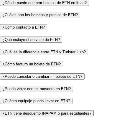
¿Dónde puedo comprar boletos de ETN en línea?
¿Cuáles son los horarios y precios de ETN?
¿Cómo contacto a ETN?
¿Qué incluye el servicio de ETN?
¿Cuál es la diferencia entre ETN y Turistar Lujo?
¿Cómo facturo un boleto de ETN?
¿Puedo cancelar o cambiar mi boleto de ETN?
¿Puedo viajar con mi mascota en ETN?
¿Cuánto equipaje puedo llevar en ETN?
¿ETN tiene descuento INAPAM o para estudiantes?