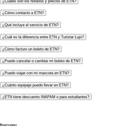
¿Cuáles son los horarios y precios de ETN?
¿Cómo contacto a ETN?
¿Qué incluye el servicio de ETN?
¿Cuál es la diferencia entre ETN y Turistar Lujo?
¿Cómo facturo un boleto de ETN?
¿Puedo cancelar o cambiar mi boleto de ETN?
¿Puedo viajar con mi mascota en ETN?
¿Cuánto equipaje puedo llevar en ETN?
¿ETN tiene descuento INAPAM o para estudiantes?
Reservamos