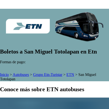
Boletos a San Miguel Totolapan en Etn
Formas de pago:
Inicio
>
Autobuses
>
Grupo Etn-Turistar
>
ETN
>
San Miguel
Totolapan
Conoce más sobre ETN autobuses