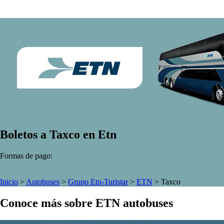
Boletos a Taxco en Etn
Formas de pago:
Inicio
>
Autobuses
>
Grupo Etn-Turistar
>
ETN
>
Taxco
Conoce más sobre ETN autobuses