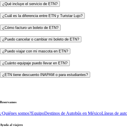
¿Qué incluye el servicio de ETN?
¿Cuál es la diferencia entre ETN y Turistar Lujo?
¿Cómo facturo un boleto de ETN?
¿Puedo cancelar o cambiar mi boleto de ETN?
¿Puedo viajar con mi mascota en ETN?
¿Cuánto equipaje puedo llevar en ETN?
¿ETN tiene descuento INAPAM o para estudiantes?
Reservamos
¿Quiénes somos?
Equipo
Destinos de Autobús en México
Líneas de aut
Ayuda al viajero