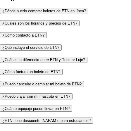
¿Dónde puedo comprar boletos de ETN en línea?
¿Cuáles son los horarios y precios de ETN?
¿Cómo contacto a ETN?
¿Qué incluye el servicio de ETN?
¿Cuál es la diferencia entre ETN y Turistar Lujo?
¿Cómo facturo un boleto de ETN?
¿Puedo cancelar o cambiar mi boleto de ETN?
¿Puedo viajar con mi mascota en ETN?
¿Cuánto equipaje puedo llevar en ETN?
¿ETN tiene descuento INAPAM o para estudiantes?