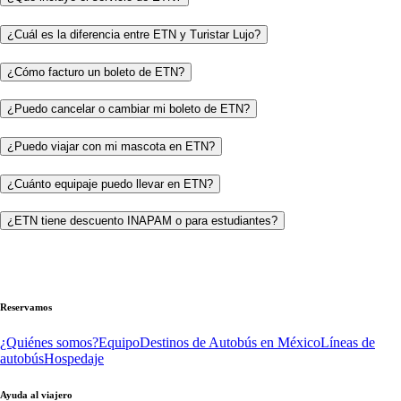
¿Cuál es la diferencia entre ETN y Turistar Lujo?
¿Cómo facturo un boleto de ETN?
¿Puedo cancelar o cambiar mi boleto de ETN?
¿Puedo viajar con mi mascota en ETN?
¿Cuánto equipaje puedo llevar en ETN?
¿ETN tiene descuento INAPAM o para estudiantes?
Reservamos
¿Quiénes somos?
Equipo
Destinos de Autobús en México
Líneas de
autobús
Hospedaje
Ayuda al viajero