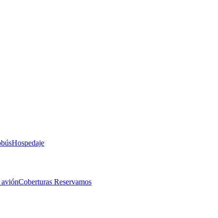
obús
Hospedaje
 avión
Coberturas Reservamos