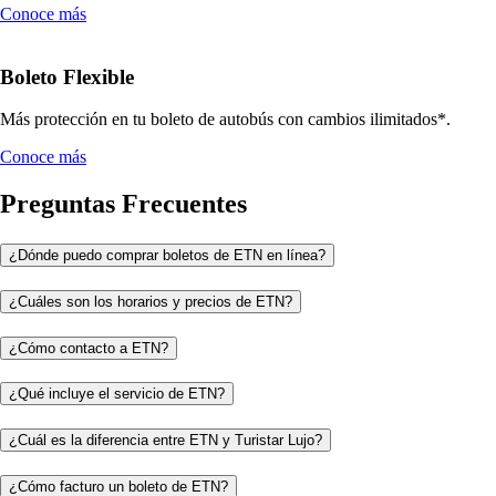
Conoce más
Boleto Flexible
Más protección en tu boleto de autobús con cambios ilimitados*.
Conoce más
Preguntas Frecuentes
¿Dónde puedo comprar boletos de ETN en línea?
¿Cuáles son los horarios y precios de ETN?
¿Cómo contacto a ETN?
¿Qué incluye el servicio de ETN?
¿Cuál es la diferencia entre ETN y Turistar Lujo?
¿Cómo facturo un boleto de ETN?