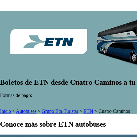
Boletos de ETN desde Cuatro Caminos a tu 
Formas de pago:
Inicio
>
Autobuses
>
Grupo Etn-Turistar
>
ETN
>
Cuatro Caminos
Conoce más sobre ETN autobuses