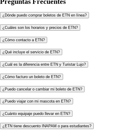
Preguntas Frecuentes
¿Dónde puedo comprar boletos de ETN en línea?
¿Cuáles son los horarios y precios de ETN?
¿Cómo contacto a ETN?
¿Qué incluye el servicio de ETN?
¿Cuál es la diferencia entre ETN y Turistar Lujo?
¿Cómo facturo un boleto de ETN?
¿Puedo cancelar o cambiar mi boleto de ETN?
¿Puedo viajar con mi mascota en ETN?
¿Cuánto equipaje puedo llevar en ETN?
¿ETN tiene descuento INAPAM o para estudiantes?