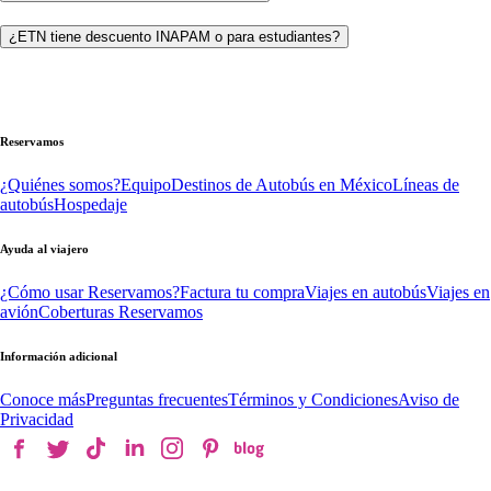
¿ETN tiene descuento INAPAM o para estudiantes?
Reservamos
¿Quiénes somos?
Equipo
Destinos de Autobús en México
Líneas de
autobús
Hospedaje
Ayuda al viajero
¿Cómo usar Reservamos?
Factura tu compra
Viajes en autobús
Viajes en
avión
Coberturas Reservamos
Información adicional
Conoce más
Preguntas frecuentes
Términos y Condiciones
Aviso de
Privacidad