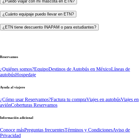
¿Puedo viajar con mi mascota en ETN?
¿Cuánto equipaje puedo llevar en ETN?
¿ETN tiene descuento INAPAM o para estudiantes?
Reservamos
¿Quiénes somos?
Equipo
Destinos de Autobús en México
Líneas de
autobús
Hospedaje
Ayuda al viajero
¿Cómo usar Reservamos?
Factura tu compra
Viajes en autobús
Viajes en
avión
Coberturas Reservamos
Información adicional
Conoce más
Preguntas frecuentes
Términos y Condiciones
Aviso de
Privacidad