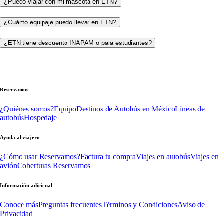
¿Puedo viajar con mi mascota en ETN?
¿Cuánto equipaje puedo llevar en ETN?
¿ETN tiene descuento INAPAM o para estudiantes?
Reservamos
¿Quiénes somos?
Equipo
Destinos de Autobús en México
Líneas de
autobús
Hospedaje
Ayuda al viajero
¿Cómo usar Reservamos?
Factura tu compra
Viajes en autobús
Viajes en
avión
Coberturas Reservamos
Información adicional
Conoce más
Preguntas frecuentes
Términos y Condiciones
Aviso de
Privacidad