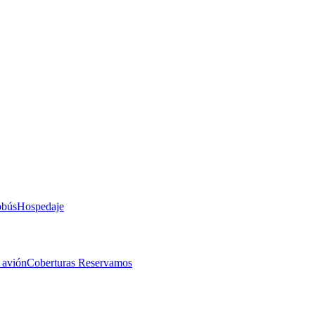
obús
Hospedaje
 avión
Coberturas Reservamos