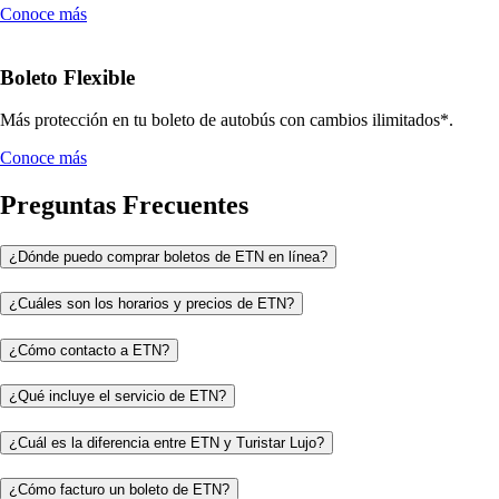
Conoce más
Boleto Flexible
Más protección en tu boleto de autobús con cambios ilimitados*.
Conoce más
Preguntas Frecuentes
¿Dónde puedo comprar boletos de ETN en línea?
¿Cuáles son los horarios y precios de ETN?
¿Cómo contacto a ETN?
¿Qué incluye el servicio de ETN?
¿Cuál es la diferencia entre ETN y Turistar Lujo?
¿Cómo facturo un boleto de ETN?