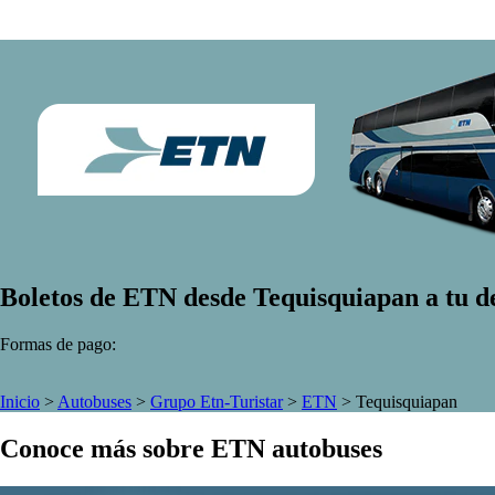
Boletos de ETN desde Tequisquiapan a tu d
Formas de pago:
Inicio
>
Autobuses
>
Grupo Etn-Turistar
>
ETN
>
Tequisquiapan
Conoce más sobre ETN autobuses