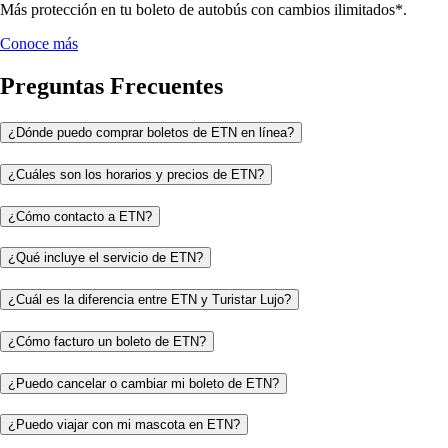
Más protección en tu boleto de autobús con cambios ilimitados*.
Conoce más
Preguntas Frecuentes
¿Dónde puedo comprar boletos de ETN en línea?
¿Cuáles son los horarios y precios de ETN?
¿Cómo contacto a ETN?
¿Qué incluye el servicio de ETN?
¿Cuál es la diferencia entre ETN y Turistar Lujo?
¿Cómo facturo un boleto de ETN?
¿Puedo cancelar o cambiar mi boleto de ETN?
¿Puedo viajar con mi mascota en ETN?