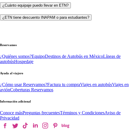
¿Cuánto equipaje puedo llevar en ETN?
¿ETN tiene descuento INAPAM o para estudiantes?
Reservamos
¿Quiénes somos?
Equipo
Destinos de Autobús en México
Líneas de
autobús
Hospedaje
Ayuda al viajero
¿Cómo usar Reservamos?
Factura tu compra
Viajes en autobús
Viajes en
avión
Coberturas Reservamos
Información adicional
Conoce más
Preguntas frecuentes
Términos y Condiciones
Aviso de
Privacidad