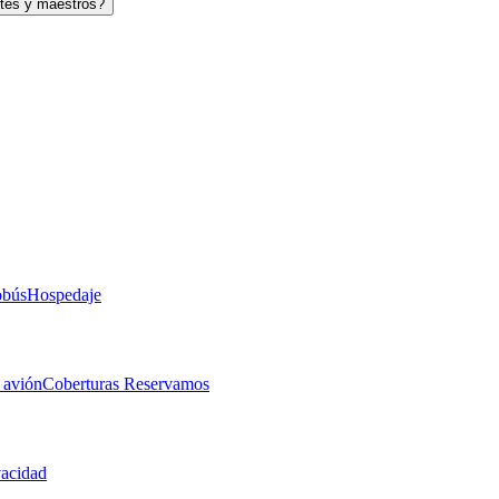
tes y maestros?
obús
Hospedaje
 avión
Coberturas Reservamos
vacidad