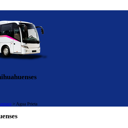
hihuahuenses
uenses
>
Agua Prieta
uenses