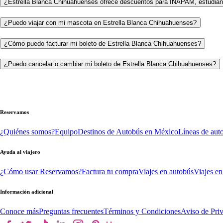
¿Estrella Blanca Chihuahuenses ofrece descuentos para INAPAM, estudian
¿Puedo viajar con mi mascota en Estrella Blanca Chihuahuenses?
¿Cómo puedo facturar mi boleto de Estrella Blanca Chihuahuenses?
¿Puedo cancelar o cambiar mi boleto de Estrella Blanca Chihuahuenses?
Reservamos
¿Quiénes somos?
Equipo
Destinos de Autobús en México
Líneas de aut
Ayuda al viajero
¿Cómo usar Reservamos?
Factura tu compra
Viajes en autobús
Viajes en
Información adicional
Conoce más
Preguntas frecuentes
Términos y Condiciones
Aviso de Pri