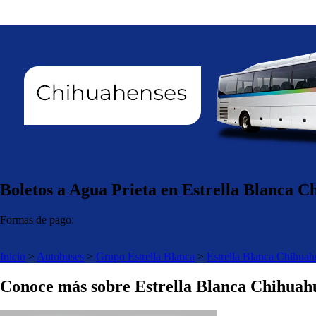
Boletos a Agua Prieta en Estrella Blanca C
Formas de pago:
Inicio
>
Autobuses
>
Grupo Estrella Blanca
>
Estrella Blanca Chihuah
Conoce más sobre Estrella Blanca Chihuah