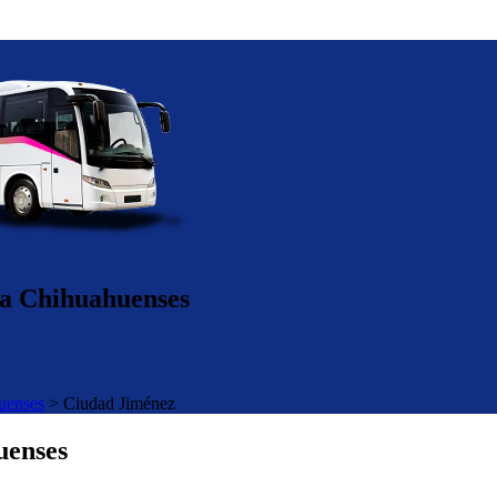
ca Chihuahuenses
uenses
>
Ciudad Jiménez
uenses