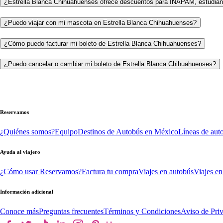
¿Estrella Blanca Chihuahuenses ofrece descuentos para INAPAM, estudian
¿Puedo viajar con mi mascota en Estrella Blanca Chihuahuenses?
¿Cómo puedo facturar mi boleto de Estrella Blanca Chihuahuenses?
¿Puedo cancelar o cambiar mi boleto de Estrella Blanca Chihuahuenses?
Reservamos
¿Quiénes somos?
Equipo
Destinos de Autobús en México
Líneas de aut
Ayuda al viajero
¿Cómo usar Reservamos?
Factura tu compra
Viajes en autobús
Viajes en
Información adicional
Conoce más
Preguntas frecuentes
Términos y Condiciones
Aviso de Pri