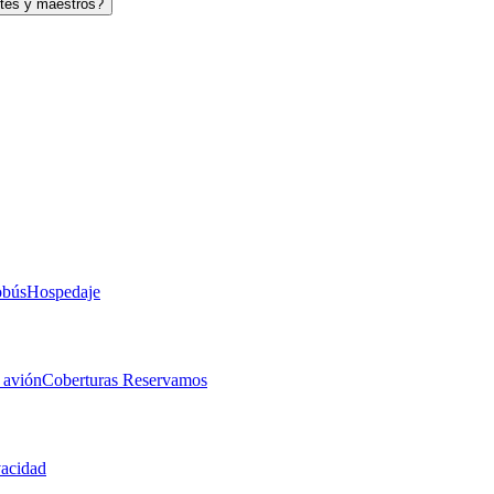
tes y maestros?
obús
Hospedaje
 avión
Coberturas Reservamos
vacidad