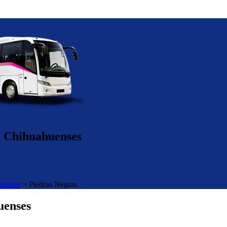
ca Chihuahuenses
uenses
>
Piedras Negras
uenses