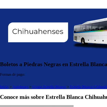
Boletos a Piedras Negras en Estrella Blan
Formas de pago:
Inicio
>
Autobuses
>
Grupo Estrella Blanca
>
Estrella Blanca Chihuah
Conoce más sobre Estrella Blanca Chihuah