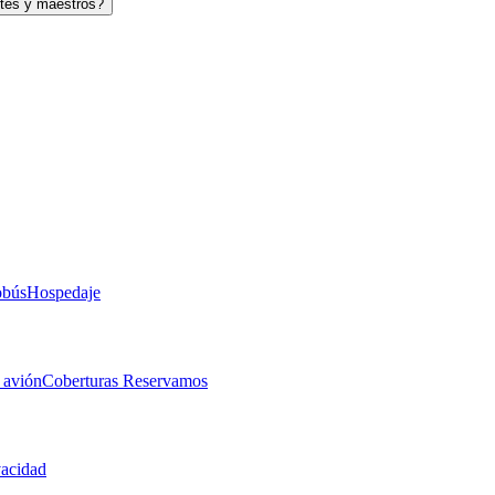
tes y maestros?
obús
Hospedaje
 avión
Coberturas Reservamos
vacidad