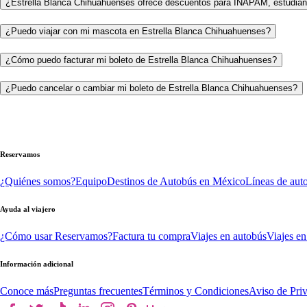
¿Estrella Blanca Chihuahuenses ofrece descuentos para INAPAM, estudian
¿Puedo viajar con mi mascota en Estrella Blanca Chihuahuenses?
¿Cómo puedo facturar mi boleto de Estrella Blanca Chihuahuenses?
¿Puedo cancelar o cambiar mi boleto de Estrella Blanca Chihuahuenses?
Reservamos
¿Quiénes somos?
Equipo
Destinos de Autobús en México
Líneas de aut
Ayuda al viajero
¿Cómo usar Reservamos?
Factura tu compra
Viajes en autobús
Viajes en
Información adicional
Conoce más
Preguntas frecuentes
Términos y Condiciones
Aviso de Pri