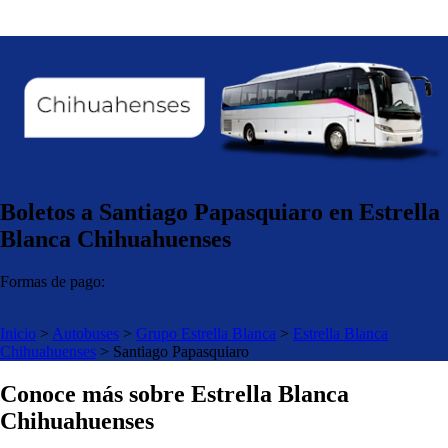
Boletos a Santiago Papasquiaro en Estrella
Blanca Chihuahuenses
Formas de pago:
Inicio
>
Autobuses
>
Grupo Estrella Blanca
>
Estrella Blanca
Chihuahuenses
>
Santiago Papasquiaro
Conoce más sobre Estrella Blanca
Chihuahuenses