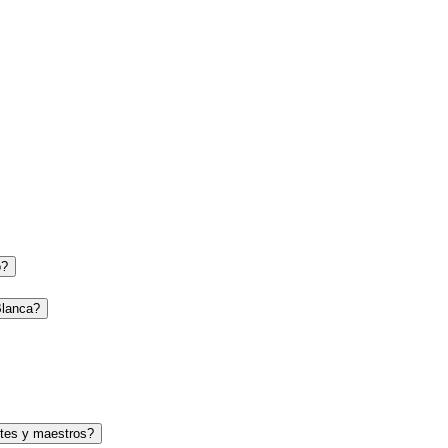
o?
Blanca?
tes y maestros?