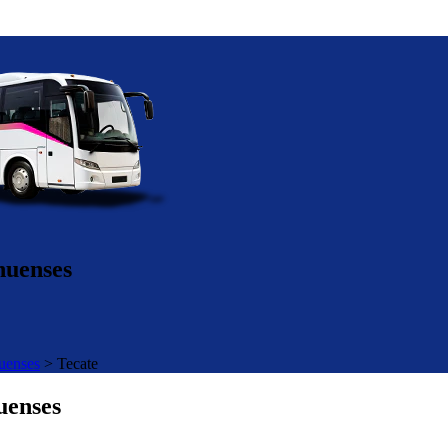
huenses
uenses
>
Tecate
uenses