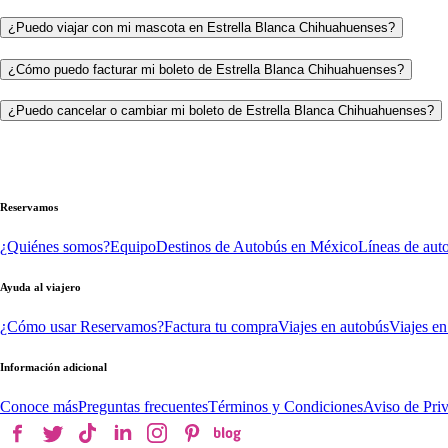
¿Puedo viajar con mi mascota en Estrella Blanca Chihuahuenses?
¿Cómo puedo facturar mi boleto de Estrella Blanca Chihuahuenses?
¿Puedo cancelar o cambiar mi boleto de Estrella Blanca Chihuahuenses?
Reservamos
¿Quiénes somos?
Equipo
Destinos de Autobús en México
Líneas de aut
Ayuda al viajero
¿Cómo usar Reservamos?
Factura tu compra
Viajes en autobús
Viajes en
Información adicional
Conoce más
Preguntas frecuentes
Términos y Condiciones
Aviso de Pri