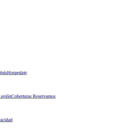
obús
Hospedaje
 avión
Coberturas Reservamos
vacidad